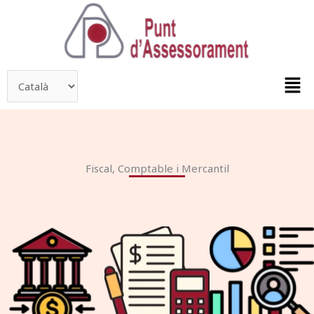
Vés
contingut
al
contingut
Men
Fiscal, Comptable i Mercantil