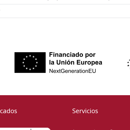
?
icados
Servicios